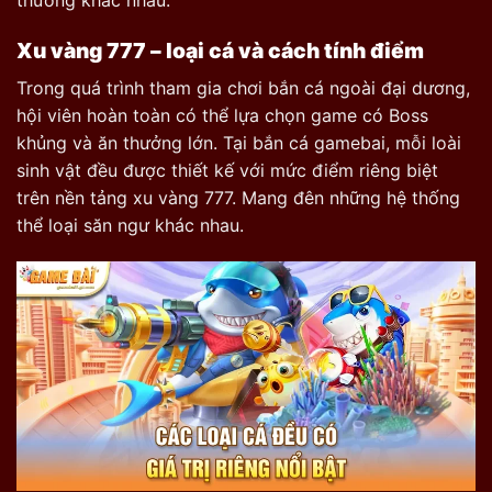
thưởng khác nhau.
Xu vàng 777 – loại cá và cách tính điểm
Trong quá trình tham gia chơi bắn cá ngoài đại dương,
hội viên hoàn toàn có thể lựa chọn game có Boss
khủng và ăn thưởng lớn. Tại bắn cá gamebai, mỗi loài
sinh vật đều được thiết kế với mức điểm riêng biệt
trên nền tảng xu vàng 777. Mang đên những hệ thống
thể loại săn ngư khác nhau.