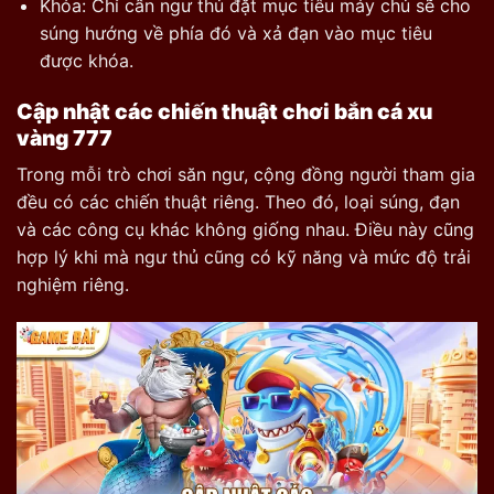
Khóa: Chỉ cần ngư thủ đặt mục tiêu máy chủ sẽ cho
súng hướng về phía đó và xả đạn vào mục tiêu
được khóa.
Cập nhật các chiến thuật chơi bắn cá xu
vàng 777
Trong mỗi trò chơi săn ngư, cộng đồng người tham gia
đều có các chiến thuật riêng. Theo đó, loại súng, đạn
và các công cụ khác không giống nhau. Điều này cũng
hợp lý khi mà ngư thủ cũng có kỹ năng và mức độ trải
nghiệm riêng.