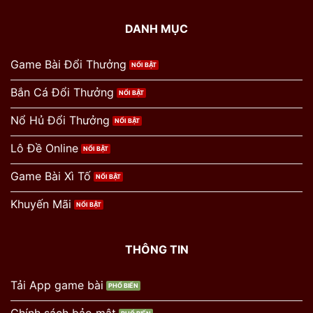
DANH MỤC
Game Bài Đổi Thưởng
Bắn Cá Đổi Thưởng
Nổ Hủ Đổi Thưởng
Lô Đề Online
Game Bài Xì Tố
Khuyến Mãi
THÔNG TIN
Tải App game bài
Chính sách bảo mật