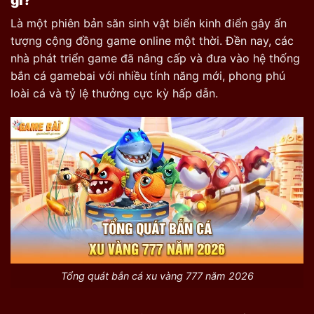
Là một phiên bản săn sinh vật biển kinh điển gây ấn
tượng cộng đồng game online một thời. Đền nay, các
nhà phát triển game đã nâng cấp và đưa vào hệ thống
bắn cá gamebai với nhiều tính năng mới, phong phú
loài cá và tỷ lệ thưởng cực kỳ hấp dẫn.
Tổng quát bắn cá xu vàng 777 năm 2026