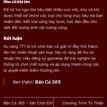
Kho vũ khí lớn
Để hỗ trợ ngư thủ tiêu diệt nhiều con mồi, kho vũ khí
được thiết kế nhóm các loại cho từng mục tiêu mà bạn
nhắm đến. Mỗi loại súng hay bom, lưới đạn đều tiêu
diệt đối tượng sinh vật tương xứng.
Kết luận
Xu vàng 777 là trò chơi bắn cá giải trí đầy thử thách,
đòi hỏi chiến thuật săn mục tiêu rõ ràng để thu lợi
nhuận lớn. Hãy đăng ký gamebai để trải nghiệm hẹ
thống tò chơi chất lượng và áp dụng thành công các
bí quyết kiếm điểm thưởng lớn.
Xen thêm:
Bắn Cá 365
Bắn Cá 365 – Sân Chơi Đổi
Chương Trình Từ Thiện