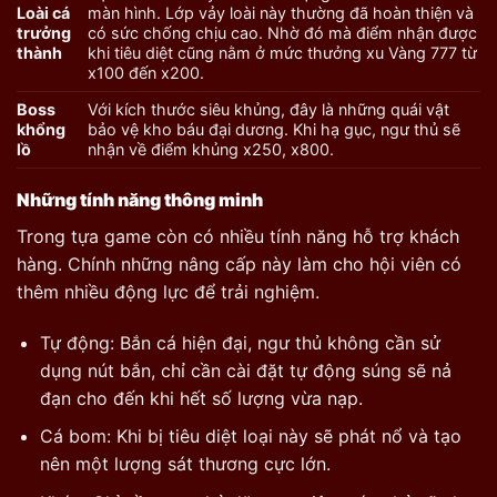
Loài cá
màn hình. Lớp vảy loài này thường đã hoàn thiện và
trưởng
có sức chống chịu cao. Nhờ đó mà điểm nhận được
thành
khi tiêu diệt cũng nằm ở mức thưởng xu Vàng 777 từ
x100 đến x200.
Boss
Với kích thước siêu khủng, đây là những quái vật
khổng
bảo vệ kho báu đại dương. Khi hạ gục, ngư thủ sẽ
lồ
nhận về điểm khủng x250, x800.
Những tính năng thông minh
Trong tựa game còn có nhiều tính năng hỗ trợ khách
hàng. Chính những nâng cấp này làm cho hội viên có
thêm nhiều động lực để trải nghiệm.
Tự động: Bắn cá hiện đại, ngư thủ không cần sử
dụng nút bắn, chỉ cần cài đặt tự động súng sẽ nả
đạn cho đến khi hết số lượng vừa nạp.
Cá bom: Khi bị tiêu diệt loại này sẽ phát nổ và tạo
nên một lượng sát thương cực lớn.