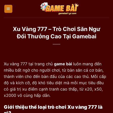
Bỏ
qua
nội
dung
Xu Vàng 777 – Trò Chơi Săn Ngư
Đổi Thưởng Cao Tại Gamebai
Xu vàng 777 tại trang chủ
game bài
luôn mang đến
nhiều bất ngờ cho người chơi, từ bàn săn cá cơ bản,
thành viên cho đến bàn đấu của các cao thủ. Mỗi cấp
độ và kích cỡ, độ khó tiêu diệt mà mỗi mục tiêu đều
có giá trị xu điểm cạnh tranh cao thấp, từ x20, x50,
x2000 vô cùng hấp dẫn.
Giới thiệu thể loại trò chơi Xu vàng 777 là
gì?