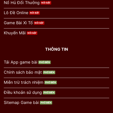
Nổ Hủ Đổi Thưởng
Lô Đề Online
Game Bài Xì Tố
Khuyến Mãi
THÔNG TIN
Tải App game bài
Chính sách bảo mật
Miễn trừ trách nhiệm
Điều khoản sử dụng
Sitemap Game bài