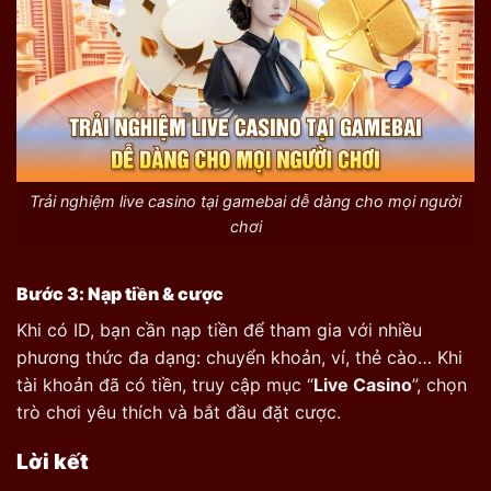
Trải nghiệm live casino tại gamebai dễ dàng cho mọi người
chơi
Bước 3: Nạp tiền & cược
Khi có ID, bạn cần nạp tiền để tham gia với nhiều
phương thức đa dạng: chuyển khoản, ví, thẻ cào… Khi
tài khoản đã có tiền, truy cập mục “
Live Casino
”, chọn
trò chơi yêu thích và bắt đầu đặt cược.
Lời kết