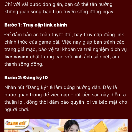
Chỉ với vài bước đơn giản, bạn có thể tận hưởng
không gian sòng bạc trực tuyến sống động ngay.
Bước 1: Truy cập link chính
Để đảm bảo an toàn tuyệt đối, hãy truy cập đúng link
chính thức của game bài. Việc này giúp bạn tránh các
trang giả mạo, bảo vệ tài khoản và trải nghiệm dịch vụ
live casino
chất lượng cao với hình ảnh sắc nét, âm
thanh sống động.
Bước 2: Đăng ký ID
Nhấn nút “Đăng ký” & làm đúng hướng dẫn. Đây là
bước quan trọng để việc nạp – rút tiền sau này diễn ra
thuận lợi, đồng thời đảm bảo quyền lợi và bảo mật cho
người chơi.