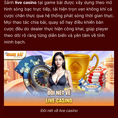
Sảnh
live casino
tại game bài được xây dựng theo mô
hình sòng bạc trực tiếp, tái hiện trọn vẹn không khí cá
cược chân thực qua hệ thống phát sóng thời gian thực.
Mọi thao tác chia bài, quay số hay điều khiển bàn
cược đều do dealer thực hiện công khai, giúp player
theo dõi rõ ràng từng diễn biến và yên tâm về tính
minh bạch.
Đôi nét về live casino