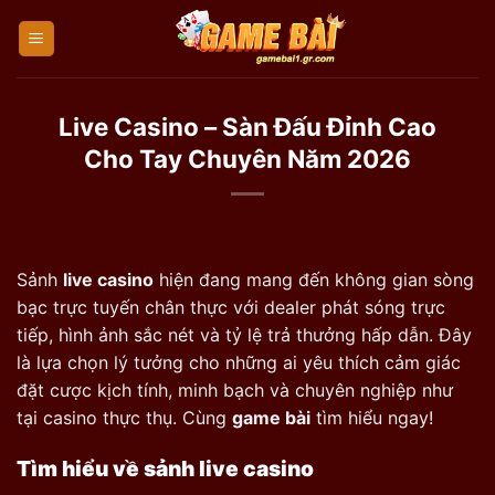
Bỏ
qua
nội
dung
Live Casino – Sàn Đấu Đỉnh Cao
Cho Tay Chuyên Năm 2026
Sảnh
live casino
hiện đang mang đến không gian sòng
bạc trực tuyến chân thực với dealer phát sóng trực
tiếp, hình ảnh sắc nét và tỷ lệ trả thưởng hấp dẫn. Đây
là lựa chọn lý tưởng cho những ai yêu thích cảm giác
đặt cược kịch tính, minh bạch và chuyên nghiệp như
tại casino thực thụ. Cùng
game bài
tìm hiểu ngay!
Tìm hiểu về sảnh live casino