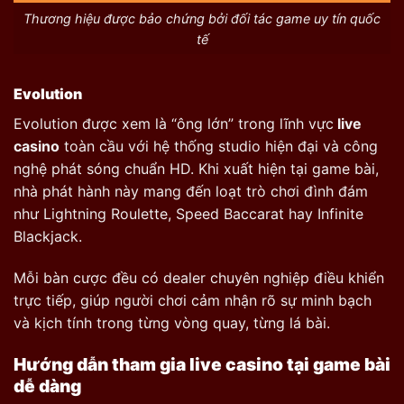
Thương hiệu được bảo chứng bởi đối tác game uy tín quốc
tế
Evolution
Evolution được xem là “ông lớn” trong lĩnh vực
live
casino
toàn cầu với hệ thống studio hiện đại và công
nghệ phát sóng chuẩn HD. Khi xuất hiện tại game bài,
nhà phát hành này mang đến loạt trò chơi đình đám
như Lightning Roulette, Speed Baccarat hay Infinite
Blackjack.
Mỗi bàn cược đều có dealer chuyên nghiệp điều khiển
trực tiếp, giúp người chơi cảm nhận rõ sự minh bạch
và kịch tính trong từng vòng quay, từng lá bài.
Hướng dẫn tham gia live casino tại game bài
dễ dàng