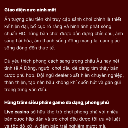
Giao diện cực nịnh mắt
Ấn tượng đầu tiên khi truy cập sảnh chơi chính là thiết
kế hiện đại, bố cục rõ ràng và hình ảnh phát sóng
chuẩn HD. Từng bàn chơi được dàn dựng chỉn chu, ánh
sáng hài hòa, âm thanh sống động mang lại cảm giác
sống động đến thực tế.
Dù yêu thích phong cách sang trọng châu Âu hay nét
tinh tế Á Đông, người chơi đều dễ dàng tìm thấy bàn
cược phù hợp. Đội ngũ dealer xuất hiện chuyên nghiệp,
thân thiện, tạo nên bầu không khí cuốn hút và gần gũi
trong từng ván đấu.
Hàng trăm siêu phẩm game đa dạng, phong phú
Live casino
sở hữu kho trò chơi phong phú với nhiều
bàn cược hấp dẫn và trò chơi đều được tối ưu về luật
và tốc độ xử lý, đảm bảo trải nghiệm mượt mà.