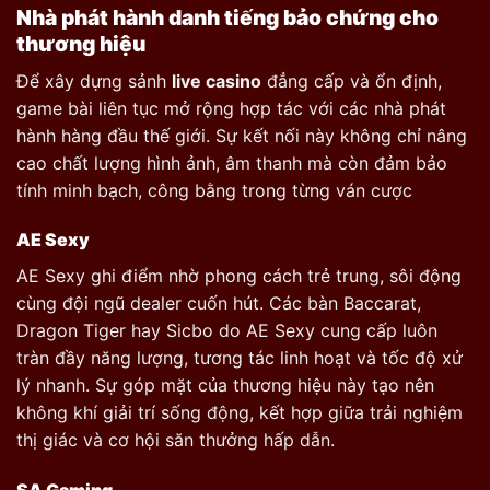
Nhà phát hành danh tiếng bảo chứng cho
thương hiệu
Để xây dựng sảnh
live casino
đẳng cấp và ổn định,
game bài liên tục mở rộng hợp tác với các nhà phát
hành hàng đầu thế giới. Sự kết nối này không chỉ nâng
cao chất lượng hình ảnh, âm thanh mà còn đảm bảo
tính minh bạch, công bằng trong từng ván cược
AE Sexy
AE Sexy ghi điểm nhờ phong cách trẻ trung, sôi động
cùng đội ngũ dealer cuốn hút. Các bàn Baccarat,
Dragon Tiger hay Sicbo do AE Sexy cung cấp luôn
tràn đầy năng lượng, tương tác linh hoạt và tốc độ xử
lý nhanh. Sự góp mặt của thương hiệu này tạo nên
không khí giải trí sống động, kết hợp giữa trải nghiệm
thị giác và cơ hội săn thưởng hấp dẫn.