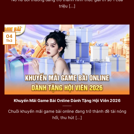
triệu [...]
04
Th3
Khuyến Mãi Game Bài Online Dành Tặng Hội Viên 2026
Chuỗi khuyến mãi game bài online đang trở thành đề tài nóng
hổi, thu hút [...]