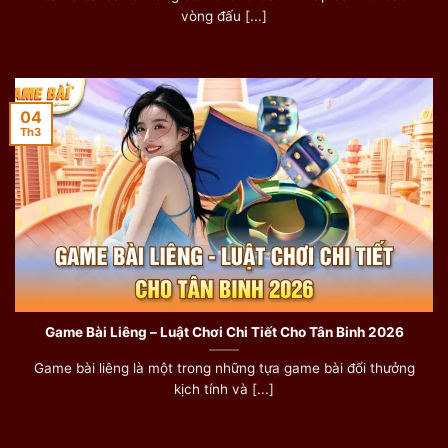
vòng đấu [...]
04
Th3
Game Bài Liêng – Luật Chơi Chi Tiết Cho Tân Binh 2026
Game bài liêng là một trong những tựa game bài đổi thưởng
kịch tính và [...]