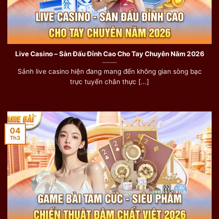
Live Casino – Sàn Đấu Đỉnh Cao Cho Tay Chuyên Năm 2026
Sảnh live casino hiện đang mang đến không gian sòng bạc
trực tuyến chân thực [...]
04
Th3